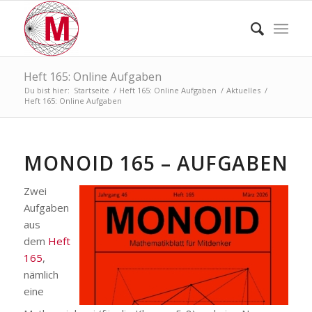
Heft 165: Online Aufgaben
Du bist hier:
Startseite
/
Heft 165: Online Aufgaben
/
Aktuelles
/
Heft 165: Online Aufgaben
MONOID 165 – AUFGABEN
Zwei
Aufgaben
aus
dem
Heft
165
,
nämlich
eine