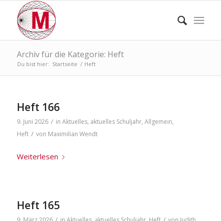
Archiv für die Kategorie: Heft
Du bist hier:
Startseite
/
Heft
Heft 166
/
9. Juni 2026
in
Aktuelles
,
aktuelles Schuljahr
,
Allgemein
,
/
Heft
von
Maximilian Wendt
Weiterlesen
Heft 165
/
/
9. März 2026
in
Aktuelles
,
aktuelles Schuljahr
,
Heft
von
Judith