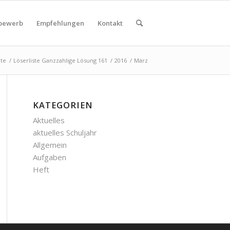
bewerb
Empfehlungen
Kontakt
ite
/
Löserliste Ganzzahlige Lösung 161
/
2016
/
März
KATEGORIEN
Aktuelles
aktuelles Schuljahr
Allgemein
Aufgaben
Heft