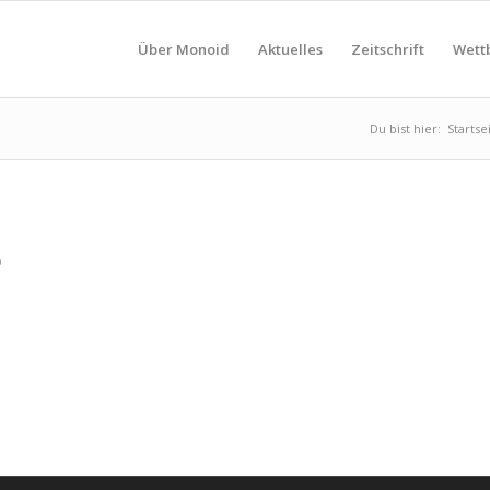
Über Monoid
Aktuelles
Zeitschrift
Wett
Du bist hier:
Startse
b