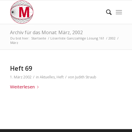
Archiv für das Monat: März, 2002
Du bist hier:
Startseite
/
Löserliste Ganzzahlige Lösung 161
/
2002
/
März
Heft 69
/
/
1. März 2002
in
Aktuelles
,
Heft
von
Judith Straub
Weiterlesen