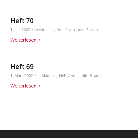
Heft 70
/
/
1. Juni 2002
in
Aktuelles
,
Heft
von
Judith Straub
Weiterlesen
Heft 69
/
/
1. März 2002
in
Aktuelles
,
Heft
von
Judith Straub
Weiterlesen