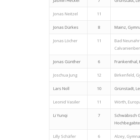
Jasmin Heckel
7
Grünstadt, L
Jonas Neitzel
11
Jonas Dürkes
8
Mainz, Gymn
Jonas Löcher
11
Bad Neunahr
Calvanienbe
Jonas Günther
6
Frankenthal,
Joschua Jung
12
Birkenfeld, 
Lars Noll
10
Grünstadt, L
Leonid Vasiler
11
Wörth, Euro
Li Yunqi
7
Schwäbisch 
Hochbegabte
Lilly Schäfer
6
Alzey, Gymna