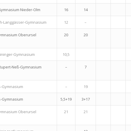
 Gymnasium Nieder-Olm
16
14
eth-Langgässer-Gymnasium
12
–
Gymnasium Oberursel
20
20
eininger-Gymnasium
10,5
 Rupert-Neß-Gymnasium
–
7
gis-Gymnasium
–
19
gis-Gymnasium
5,5+19
3+17
Gymnasium Oberursel
21
21