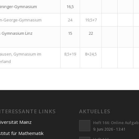
eininger-Gymnasium
16,5
fan-George-Gymnasium
24
19,5+7
us Gymnasium Linz
15
22
ausen, Gymnasium im
8,5+19
8+24,5
rland
NTERESSANTE LINKS
AKTUELLES
iversität Mainz
Heft 166: Online Aufga
9. Juni 2026 - 13:41
stitut für Mathematik