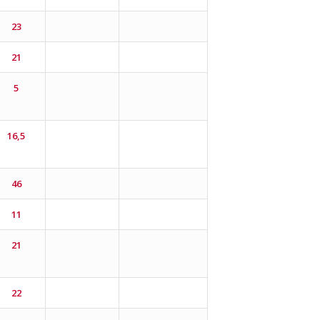
23
21
5
16,5
46
11
21
22