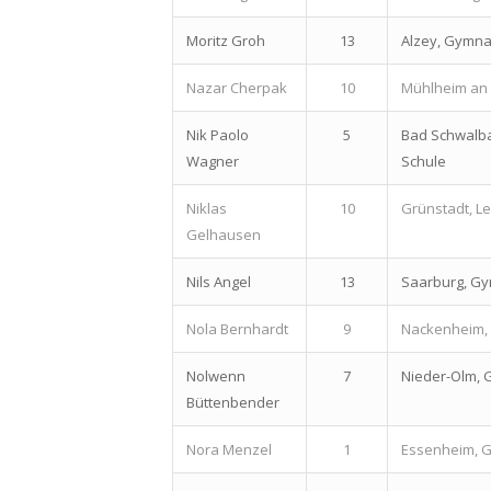
Moritz Groh
13
Alzey, Gymna
Nazar Cherpak
10
Mühlheim an 
Nik Paolo
5
Bad Schwalba
Wagner
Schule
Niklas
10
Grünstadt, L
Gelhausen
Nils Angel
13
Saarburg, G
Nola Bernhardt
9
Nackenheim,
Nolwenn
7
Nieder-Olm,
Büttenbender
Nora Menzel
1
Essenheim, 