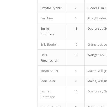
Dmytro Rybnik
7
Nieder-Olm,
Emil Nies
6
AlzeyElisab
Emilie
13
Oberursel, 
Borrmann
Erik Eberlein
10
Grünstadt, L
Felix
10
Wangen i.A.,
Fügenschuh
Imran Aouzi
8
Mainz, Willi
Ioan Salaru
9
Mainz, Willi
Jasmin
11
Oberursel, 
Borrmann