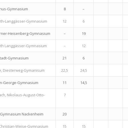
sanus-Gymnasium
8
–
beth-Langgässer-Gymnasium
12
6
rner-Heisenberg-Gymnasium
–
19
beth Langgässer-Gymnasium
–
12
stadt-Gymnasium
21
6
, Diesterweg-Gymanisum
22,5
24,5
fan-George-Gymnasium
11
14,5
ch, Nikolaus-August-Otto-
7
 Gymnasium Nackenheim
20
 Christian-Weise-Gymnasium
15
15