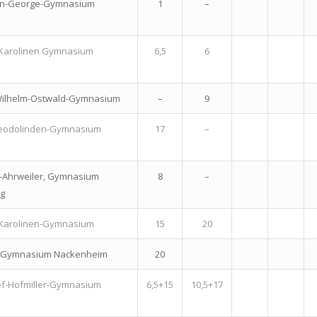
fan-George-Gymnasium
1
–
 Karolinen Gymnasium
6,5
6
Wilhelm-Ostwald-Gymnasium
–
9
eodolinden-Gymnasium
17
–
-Ahrweiler, Gymnasium
8
–
rg
 Karolinen-Gymnasium
15
20
 Gymnasium Nackenheim
20
sef-Hofmiller-Gymnasium
6,5+15
10,5+17