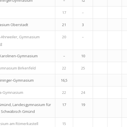
einingerGymnasium
–
12
17
–
asium Oberstadt
21
3
-Ahrweiler, Gymnasium
20
–
rg
 Karolinen-Gymnasium
–
10
Gymnasium Birkenfeld
22
25
eininger-Gymnasium
16,5
pa-Gymnasium
22
24
Gmünd, Landesgymnasium für
17
19
 Schwäbisch Gmünd
sium am Römerkastell
15