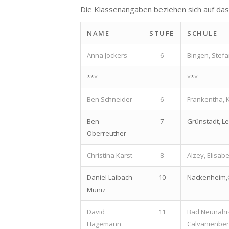
Die Klassenangaben beziehen sich auf das
NAME
STUFE
SCHULE
Anna Jockers
6
Bingen, Ste
***
***
Ben Schneider
6
Frankentha,
Ben
7
Grünstadt, L
Oberreuther
Christina Karst
8
Alzey, Elisa
Daniel Laibach
10
Nackenheim,
Muñiz
David
11
Bad Neunahr
Hagemann
Calvanienbe