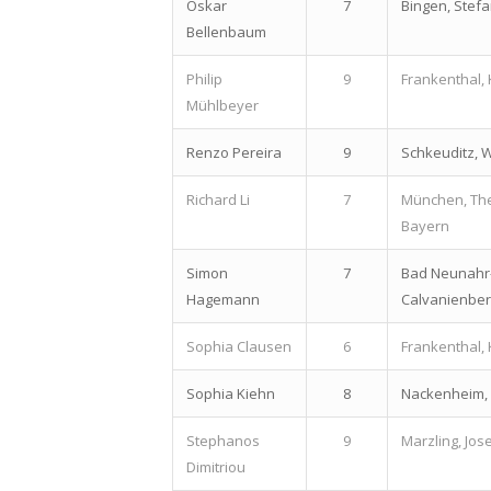
Oskar
7
Bingen, Ste
Bellenbaum
Philip
9
Frankenthal,
Mühlbeyer
Renzo Pereira
9
Schkeuditz, 
Richard Li
7
München, Th
Bayern
Simon
7
Bad Neunahr
Hagemann
Calvanienbe
Sophia Clausen
6
Frankenthal,
Sophia Kiehn
8
Nackenheim,
Stephanos
9
Marzling, Jo
Dimitriou