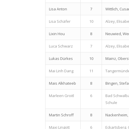
Lisa Anton
7
Wittlich, Cu
Lisa Schäfer
10
Alzey, Elisa
Lixin Hou
8
Neuwied, We
Luca Schwarz
7
Alzey, Elisa
Lukas Dürkes
10
Mainz, Ober
Mai Linh Dang
11
Tangermünde
Mais Alkhateeb
8
Bingen, Ste
Marleen Groitl
6
Bad Schwalba
Schule
Martin Schroff
8
Nackenheim,
Maxi Lingott
6
Eckartsberg.