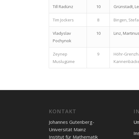
Till Radünz
10
Grünstadt, L
Tim Jockers
8
Bingen, Ste
Vladyslav
10
Linz, Martin
Pochynok
Zeynep
9
Höhr-Grenzh
Muslugüme
Kannenbäcke
KONTAKT
I
Johannes Gutenberg-
Un
Universität Mainz
In
Institut für Mathematik