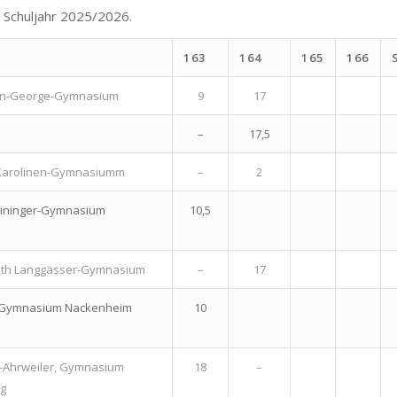
 Schuljahr 2025/2026.
163
164
165
166
fan-George-Gymnasium
9
17
–
17,5
 Karolinen-Gymnasiumm
–
2
eininger-Gymnasium
10,5
beth Langgässer-Gymnasium
–
17
Gymnasium Nackenheim
10
-Ahrweiler, Gymnasium
18
–
rg