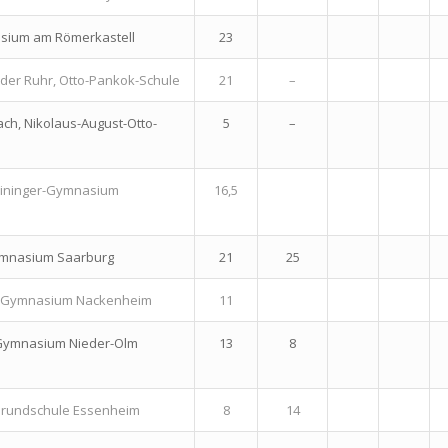
sium am Römerkastell
23
der Ruhr, Otto-Pankok-Schule
21
–
ch, Nikolaus-August-Otto-
5
–
eininger-Gymnasium
16,5
ymnasium Saarburg
21
25
 Gymnasium Nackenheim
11
 Gymnasium Nieder-Olm
13
8
Grundschule Essenheim
8
14