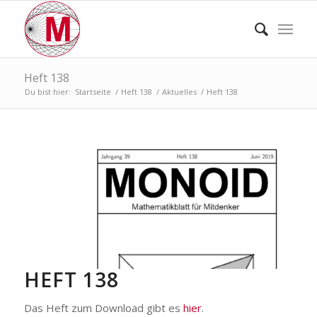
Heft 138
Du bist hier:
Startseite
/
Heft 138
/
Aktuelles
/
Heft 138
HEFT 138
Das Heft zum Download gibt es
hier
.